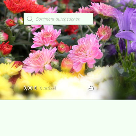
Products
search
0,00
€
0 Artikel