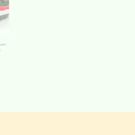
mum
n