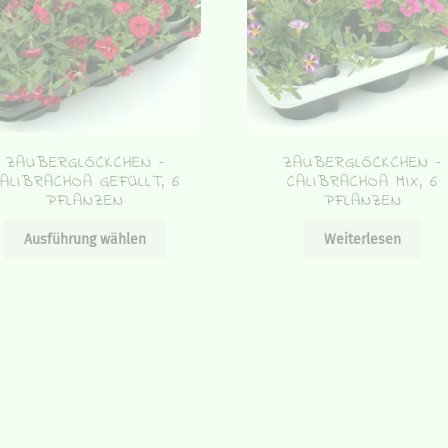
ZAUBERGLÖCKCHEN –
ZAUBERGLÖCKCHEN –
ALIBRACHOA GEFÜLLT, 6
CALIBRACHOA MIX, 6
PFLANZEN
PFLANZEN
Dieses
Ausführung wählen
Weiterlesen
Produkt
weist
mehrere
Varianten
auf.
Die
Optionen
können
auf