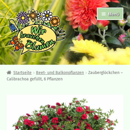
Zur
Zum
Menü
Navigation
Inhalt
springen
springen
Abholshop
Startseite
Beet- und Balkonpflanzen
Zauberglöckchen –
Calibrachoa gefüllt, 6 Pflanzen
Angebote und Neuheiten
Ampelpflanzen
Frühjahrsblüher
Beet- und Balkonpflanzen