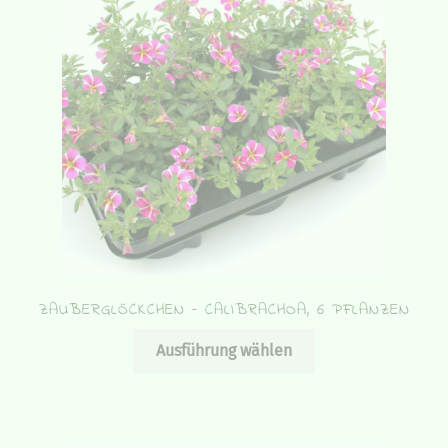
ZAUBERGLÖCKCHEN – CALIBRACHOA, 6 PFLANZEN
Dieses
Ausführung wählen
Produkt
weist
mehrere
Varianten