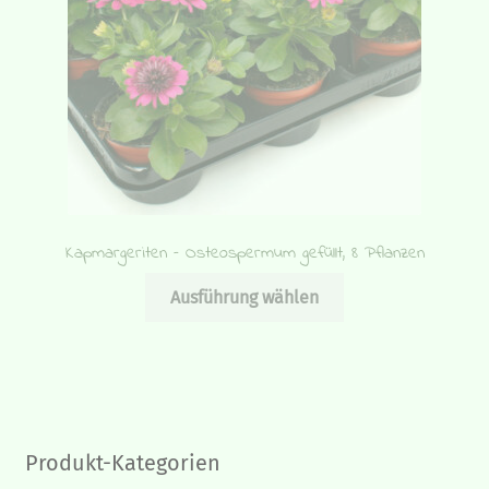
der
Produktseite
gewählt
werden
Kapmargeriten – Osteospermum gefüllt, 8 Pflanzen
Dieses
Ausführung wählen
Produkt
weist
mehrere
Varianten
auf.
Die
Produkt-Kategorien
Optionen