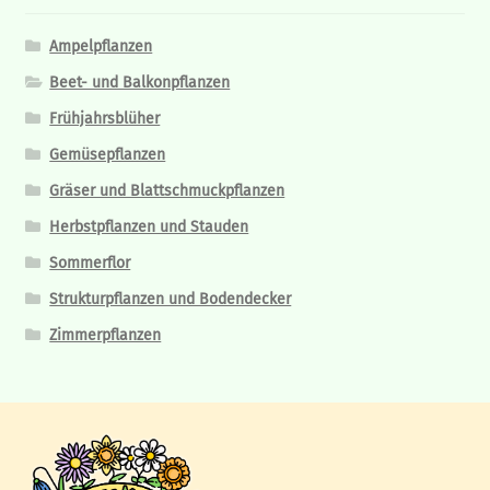
können
auf
Ampelpflanzen
der
Beet- und Balkonpflanzen
Produktseite
Frühjahrsblüher
gewählt
werden
Gemüsepflanzen
Gräser und Blattschmuckpflanzen
Herbstpflanzen und Stauden
Sommerflor
Strukturpflanzen und Bodendecker
Zimmerpflanzen