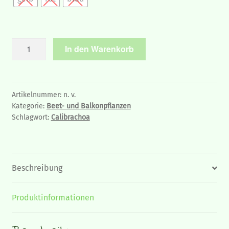
Zauberglöckchen
In den Warenkorb
-
Calibrachoa
gefüllt,
6
Artikelnummer:
n. v.
Kategorie:
Beet- und Balkonpflanzen
Pflanzen
Schlagwort:
Calibrachoa
Menge
Beschreibung
Produktinformationen