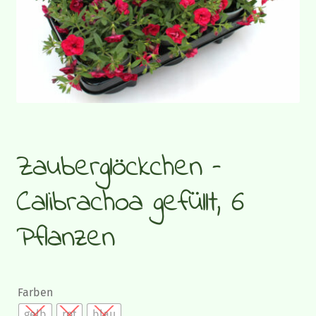
Gemüsepflanzen
Sommerflor
Gräser und Blattschmuckpflanzen
Strukturpflanzen und Bodendecker
Zauberglöckchen –
Herbstpflanzen und Stauden
Calibrachoa gefüllt, 6
Zimmerpflanzen
Pflanzen
Blumen-Blog
Farben
gelb
rot
blau