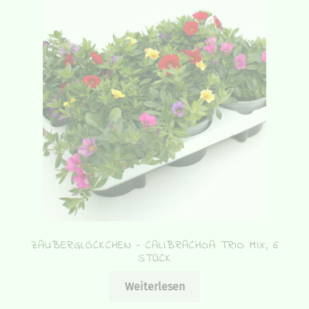
auf.
Die
Optionen
können
auf
der
Produktseite
gewählt
werden
ZAUBERGLÖCKCHEN – CALIBRACHOA TRIO MIX, 6
STÜCK
Weiterlesen