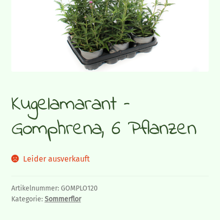
Gemüsepflanzen
Sommerflor
Gräser und Blattschmuckpflanzen
Kugelamarant –
Strukturpflanzen und Bodendecker
Gomphrena, 6 Pflanzen
Herbstpflanzen und Stauden
Zimmerpflanzen
Leider ausverkauft
Blumen-Blog
Artikelnummer:
GOMPLO120
Kategorie:
Sommerflor