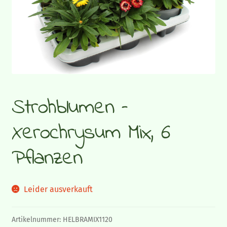
Gemüsepflanzen
Sommerflor
Gräser und Blattschmuckpflanzen
Strohblumen –
Strukturpflanzen und Bodendecker
Xerochrysum Mix, 6
Herbstpflanzen und Stauden
Pflanzen
Zimmerpflanzen
Blumen-Blog
Leider ausverkauft
Artikelnummer:
HELBRAMIX1120