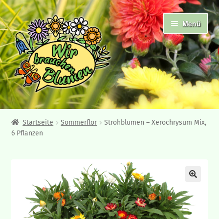
Zur
Zum
Menü
Navigation
Inhalt
springen
springen
Abholshop
Startseite
Sommerflor
Strohblumen – Xerochrysum Mix,
6 Pflanzen
Angebote und Neuheiten
Ampelpflanzen
Frühjahrsblüher
Beet- und Balkonpflanzen