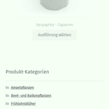
Zierpaprika – Capsicum
Dieses
Ausführung wählen
Produkt
weist
mehrere
Varianten
auf.
Die
Produkt-Kategorien
Optionen
können
auf
Ampelpflanzen
der
Beet- und Balkonpflanzen
Produktseite
Frühjahrsblüher
gewählt