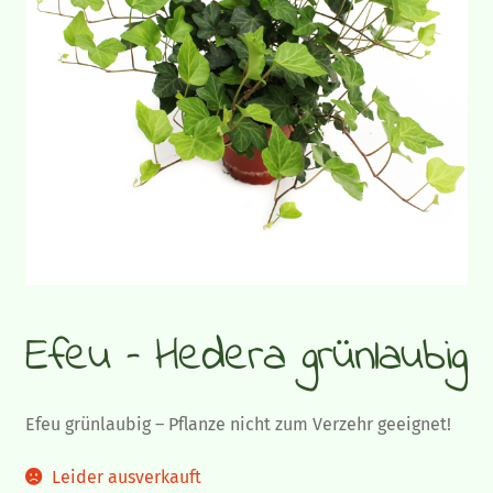
Gemüsepflanzen
Sommerflor
Gräser und Blattschmuckpflanzen
Strukturpflanzen und Bodendecker
Herbstpflanzen und Stauden
Efeu – Hedera grünlaubig
Zimmerpflanzen
Blumen-Blog
Efeu grünlaubig – Pflanze nicht zum Verzehr geeignet!
Leider ausverkauft