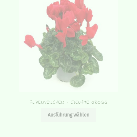
ALPENVEILCHEN – CYCLAME GROSS
Dieses
Ausführung wählen
Produkt
weist
mehrere