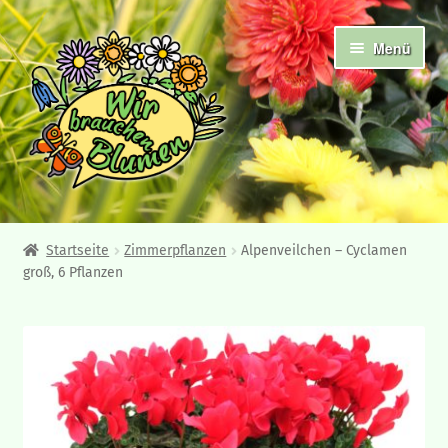
Zur
Zum
Menü
Navigation
Inhalt
springen
springen
Abholshop
Startseite
Zimmerpflanzen
Alpenveilchen – Cyclamen
groß, 6 Pflanzen
Angebote und Neuheiten
Ampelpflanzen
Frühjahrsblüher
Beet- und Balkonpflanzen