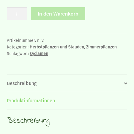
Alpenveilchen
In den Warenkorb
-
Cyclamen
groß,
6
Artikelnummer:
n. v.
Kategorien:
Herbstpflanzen und Stauden
,
Zimmerpflanzen
Pflanzen
Schlagwort:
Cyclamen
Menge
Beschreibung
Produktinformationen
Beschreibung