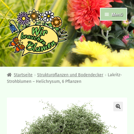
Zur
Zum
Menü
Navigation
Inhalt
springen
springen
Abholshop
Startseite
Strukturpflanzen und Bodendecker
Lakritz-
Strohblumen – Helichrysum, 6 Pflanzen
Angebote und Neuheiten
Ampelpflanzen
Frühjahrsblüher
Beet- und Balkonpflanzen