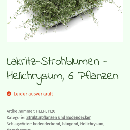
Gemüsepflanzen
Sommerflor
Gräser und Blattschmuckpflanzen
Lakritz-Strohblumen –
Strukturpflanzen und Bodendecker
Helichrysum, 6 Pflanzen
Herbstpflanzen und Stauden
Zimmerpflanzen
Leider ausverkauft
Blumen-Blog
Artikelnummer:
HELPET120
Kategorie:
Strukturpflanzen und Bodendecker
Schlagwörter:
bodendeckend
,
hängend
,
Helichrysum
,