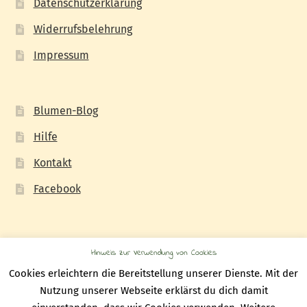
Datenschutzerklärung
Widerrufsbelehrung
Impressum
Blumen-Blog
Hilfe
Kontakt
Facebook
Hinweis zur Verwendung von Cookies
Cookies erleichtern die Bereitstellung unserer Dienste. Mit der
© Wir brauchen Blumen 2026
Nutzung unserer Webseite erklärst du dich damit
Datenschutzerklärung
Erstellt mit WooCommerce
.