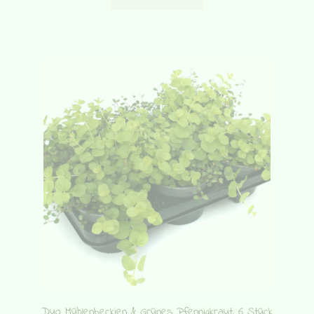
Duo Mühlenbeckien & Grünes Pfennigkraut, 6 Stück