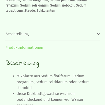
floriferum
,
Sedum oreganum
,
Sedum pellucida
,
Sedum
reflexum
,
Sedum selskianum
,
Sedum sieboldii
,
Sedum
tetracticum
,
Staude
,
Sukkulenten
Beschreibung
Produktinformationen
Beschreibung
Mixplatte aus Sedum floriferum, Sedum
oreganum, Sedum selskianum oder Sedum
sieboldii
diese Dickblattgewächse wachsen
bodendeckend und können viel Wasser