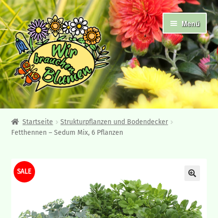
Zur
Zum
Menü
Navigation
Inhalt
springen
springen
Abholshop
Startseite
Strukturpflanzen und Bodendecker
Fetthennen – Sedum Mix, 6 Pflanzen
Angebote und Neuheiten
Ampelpflanzen
SALE
Frühjahrsblüher
Beet- und Balkonpflanzen