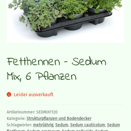
Gemüsepflanzen
Sommerflor
Gräser und Blattschmuckpflanzen
Fetthennen – Sedum
Strukturpflanzen und Bodendecker
Mix, 6 Pflanzen
Herbstpflanzen und Stauden
Zimmerpflanzen
Leider ausverkauft
Blumen-Blog
Artikelnummer:
SEDMIX1120
Kategorie:
Strukturpflanzen und Bodendecker
Schlagwörter:
mehrjährig
,
Sedum
,
Sedum cauticolum
,
Sedum