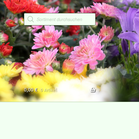
Products
search
0,00
€
0 Artikel