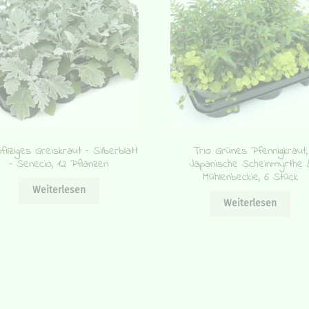
filziges Greiskraut ­– Silberblatt
Trio Grünes Pfennigkraut,
– Senecio, 12 Pflanzen
Japanische Scheinmyrthe 
Mühlenbeckie, 6 Stück
Weiterlesen
Weiterlesen