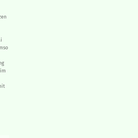
zen
i
umso
ng
 im
mit