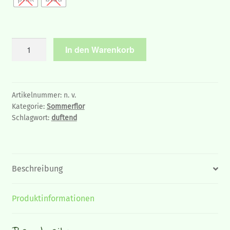
Blaues
In den Warenkorb
Gänseblümchen
-
Brachyscome,
6
Artikelnummer:
n. v.
Kategorie:
Sommerflor
Pflanzen
Schlagwort:
duftend
Menge
Beschreibung
Produktinformationen