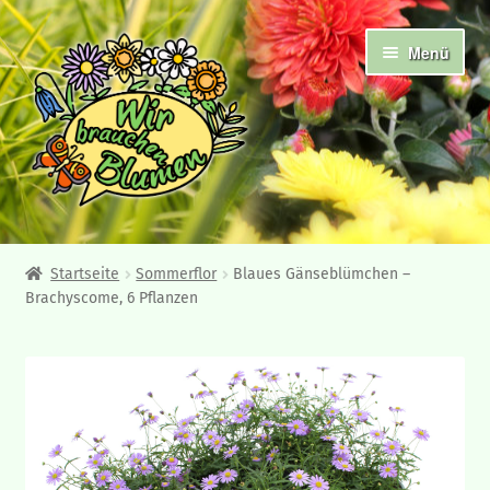
Zur
Zum
Menü
Navigation
Inhalt
springen
springen
Abholshop
Startseite
Sommerflor
Blaues Gänseblümchen –
Brachyscome, 6 Pflanzen
Angebote und Neuheiten
Ampelpflanzen
Frühjahrsblüher
Beet- und Balkonpflanzen