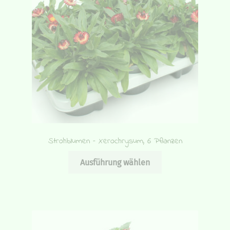
Strohblumen – Xerochrysum, 6 Pflanzen
Dieses
Ausführung wählen
Produkt
weist
mehrere
Varianten
auf.