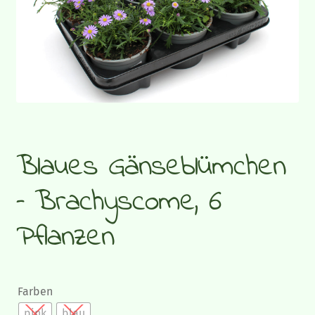
Gemüsepflanzen
Sommerflor
Gräser und Blattschmuckpflanzen
Strukturpflanzen und Bodendecker
Blaues Gänseblümchen
Herbstpflanzen und Stauden
– Brachyscome, 6
Zimmerpflanzen
Pflanzen
Blumen-Blog
Farben
pink
blau