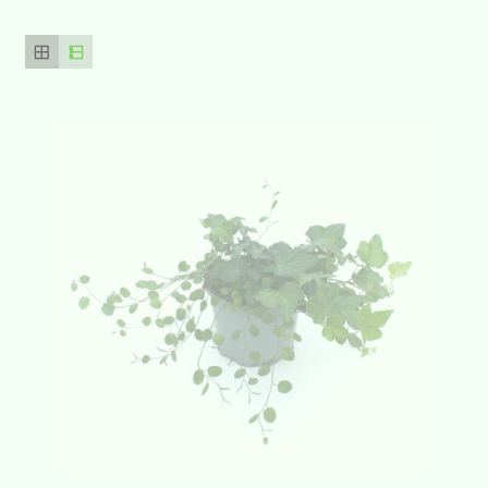
Gemüsepflanzen
Sommerflor
Gräser und Blattschmuckpflanzen
Strukturpflanzen und Bodendecker
Herbstpflanzen und Stauden
Zimmerpflanzen
Blumen-Blog