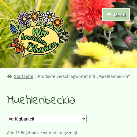
Zur
Zum
Menü
Navigation
Inhalt
springen
springen
Abholshop
Startseite
Produkte verschlagwortet mit „Muehlenbeckia“
Angebote und Neuheiten
Muehlenbeckia
Ampelpflanzen
Frühjahrsblüher
Beet- und Balkonpflanzen
Alle 13 Ergebnisse werden angezeigt